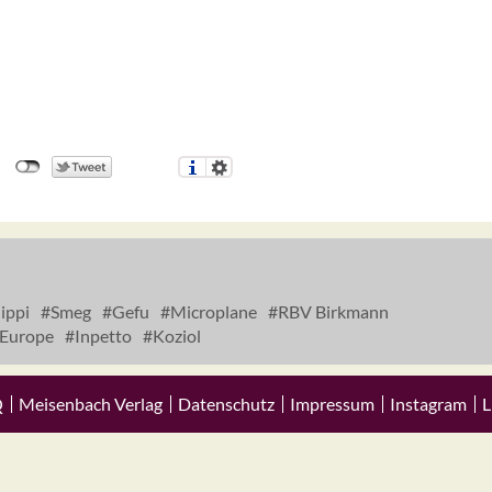
ippi
Smeg
Gefu
Microplane
RBV Birkmann
 Europe
Inpetto
Koziol
Q
Meisenbach Verlag
Datenschutz
Impressum
Instagram
L