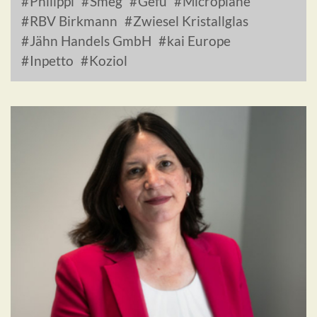
Philippi
Smeg
Gefu
Microplane
RBV Birkmann
Zwiesel Kristallglas
Jähn Handels GmbH
kai Europe
Inpetto
Koziol