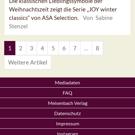
Die klassischen Lieblingssymbole der
Weihnachtszeit zeigt die Serie „JOY winter
classics“ von ASA Selection.
Von Sabine
Stenzel
1
2
3
4
5
6
7
…
8
Weitere Artikel
Mediadaten
FAQ
Meisenbach Verlag
Datenschutz
Impressum
Instagram