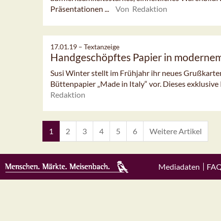
Präsentationen ...
Von Redaktion
17.01.19 –
Textanzeige
Handgeschöpftes Papier in moderne
Susi Winter stellt im Frühjahr ihr neues Grußkar
Büttenpapier „Made in Italy“ vor. Dieses exklusive 
Redaktion
1
2
3
4
5
6
Weitere Artikel
Mediadaten
FA