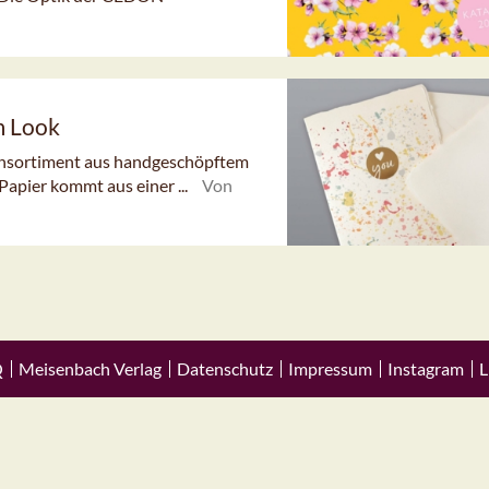
m Look
tensortiment aus handgeschöpftem
Papier kommt aus einer ...
Von
Q
Meisenbach Verlag
Datenschutz
Impressum
Instagram
L