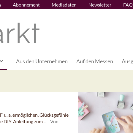
n
Abonnement
Mediadaten
Newsletter
FAQ
Aus den Unternehmen
Auf den Messen
Ausg
“ u. a. ermöglichen, Glücksgefühle
e DIY-Anleitung zum ...
Von