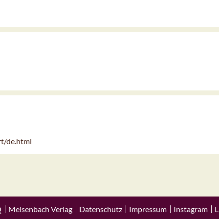
rt/de.html
Q
Meisenbach Verlag
Datenschutz
Impressum
Instagram
L