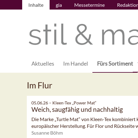
Inhalte
gia
Messetermine
Redaktio
Aktuelles
Im Handel
Fürs Sortiment
Im Flur
05.06.26 –
Kleen-Tex „Power Mat“
Weich, saugfähig und nachhaltig
Die Marke „Turtle Mat“ von Kleen-Tex kombiniert k
europäischer Herstellung. Für Flor und Rückseite w
Susanne Böhm