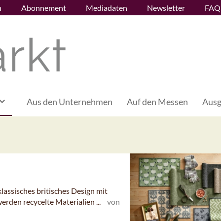
n
Abonnement
Mediadaten
Newsletter
FAQ
Aus den Unternehmen
Auf den Messen
Ausg
lassisches britisches Design mit
erden recycelte Materialien ...
von