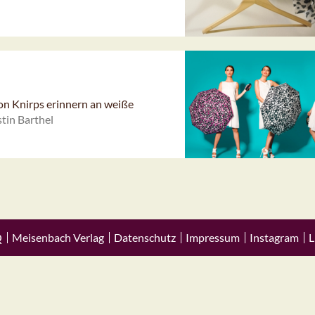
on Knirps erinnern an weiße
tin Barthel
Q
Meisenbach Verlag
Datenschutz
Impressum
Instagram
L