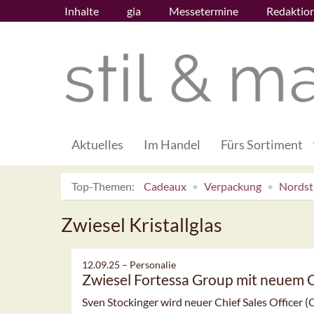
Inhalte
gia
Messetermine
Redaktio
Aktuelles
Im Handel
Fürs Sortiment
Top-Themen:
Cadeaux
Verpackung
Nordsti
Zwiesel Kristallglas
12.09.25 –
Personalie
Zwiesel Fortessa Group mit neuem Ch
Sven Stockinger wird neuer Chief Sales Officer (