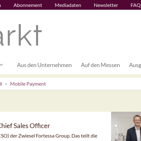
n
Abonnement
Mediadaten
Newsletter
FAQ
Aus den Unternehmen
Auf den Messen
Ausg
l
Mobile Payment
ief Sales Officer
CSO) der Zwiesel Fortessa Group. Das teilt die