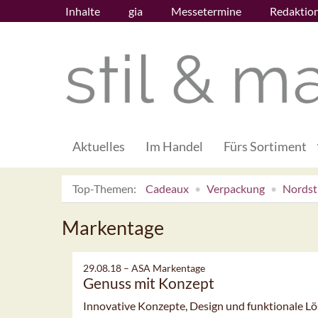
Inhalte
gia
Messetermine
Redaktio
Aktuelles
Im Handel
Fürs Sortiment
Top-Themen:
Cadeaux
Verpackung
Nordsti
Markentage
29.08.18 –
ASA Markentage
Genuss mit Konzept
Innovative Konzepte, Design und funktionale 