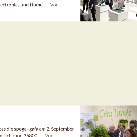
ectronics und Home ...
Von
loss die spoga+gafa am 2. September
 sich rund 36800 ...
Von