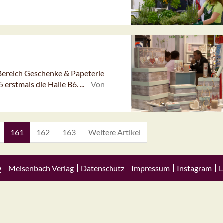
 Bereich Geschenke & Papeterie
erstmals die Halle B6. ...
Von
161
162
163
Weitere Artikel
Q
Meisenbach Verlag
Datenschutz
Impressum
Instagram
L