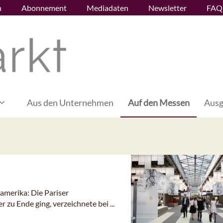
n
Abonnement
Mediadaten
Newsletter
FAQ
Aus den Unternehmen
Auf den Messen
Ausg
namerika: Die Pariser
zu Ende ging, verzeichnete bei ...