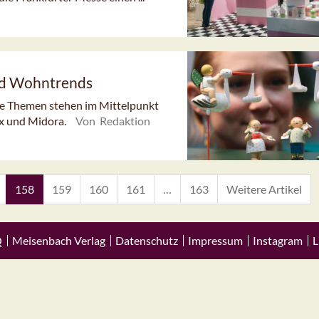
und Wohntrends
e Themen stehen im Mittelpunkt
ex und Midora.
Von Redaktion
158
159
160
161
…
163
Weitere Artikel
Q
Meisenbach Verlag
Datenschutz
Impressum
Instagram
L