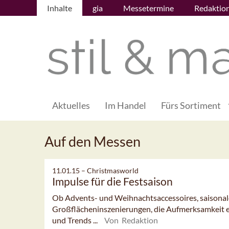
Inhalte
gia
Messetermine
Redaktio
Aktuelles
Im Handel
Fürs Sortiment
Auf den Messen
11.01.15 –
Christmasworld
Impulse für die Festsaison
Ob Advents- und Weihnachtsaccessoires, saisona
Großflächeninszenierungen, die Aufmerksamkeit e
und Trends ...
Von Redaktion