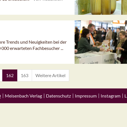
re Trends und Neuigkeiten bei der
0 000 erwarteten Fachbesucher ...
162
163
Weitere Artikel
Q
Meisenbach Verlag
Datenschutz
Impressum
Instagram
L