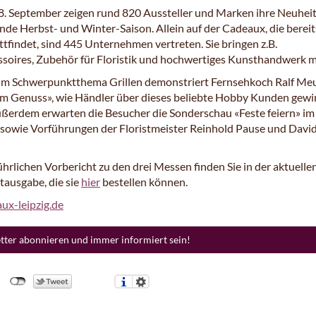
 8. September zeigen rund 820 Aussteller und Marken ihre Neuheit
de Herbst- und Winter-Saison. Allein auf der Cadeaux, die berei
ttfindet, sind 445 Unternehmen vertreten. Sie bringen z.B.
oires, Zubehör für Floristik und hochwertiges Kunsthandwerk m
m Schwerpunktthema Grillen demonstriert Fernsehkoch Ralf Me
m Genuss», wie Händler über dieses beliebte Hobby Kunden gew
ßerdem erwarten die Besucher die Sonderschau «Feste feiern» i
 sowie Vorführungen der Floristmeister Reinhold Pause und Davi
hrlichen Vorbericht zu den drei Messen finden Sie in der aktuellen
tausgabe, die sie
hier
bestellen können.
x-leipzig.de
etter abonnieren und immer informiert sein!