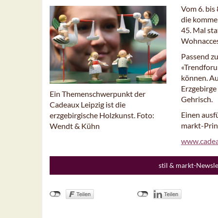
Vom 6. bis
die kommen
45. Mal sta
Wohnaccess
Passend zu
«Trendforu
können. Au
Erzgebirge
Ein Themenschwerpunkt der
Gehrisch.
Cadeaux Leipzig ist die
Einen ausfü
erzgebirgische Holzkunst. Foto:
markt-Prin
Wendt & Kühn
www.cadeau
stil & markt-Newsl