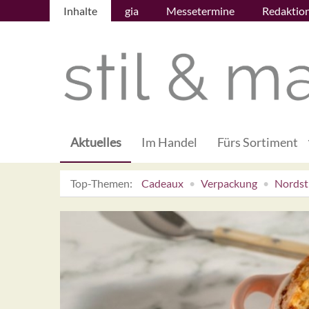
Inhalte
gia
Messetermine
Redaktio
Aktuelles
Im Handel
Fürs Sortiment
Top-Themen:
Cadeaux
Verpackung
Nordsti