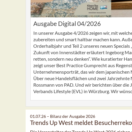
Ausgabe Digital 04/2026
In unserer Ausgabe 4/2026 zeigen wir, mit welc
zubereiten und smart haltbar machen kann. Auße
Orderhalbjahr und Teil 2 unseres neuen Specials 
Zukunft von Innenstädter erläutert Ingeborg Ma
retten, sondern neu denken“. Wie kuratierter Hand
zeigt unser Best Practice Gumprecht aus Regensb
Unternehmensporträt, das wir dem japanischen M
Über neue Handelsflächen und zwei Jahrzehnte
Rossmann von PAD. Und wir berichten über die 
Verbands Lifestyle (EVL) in Würzburg. Wir wüns
01.07.26 –
Bilanz der Ausgabe 2026
Trends Up West meldet Besucherreko
Die Veranstalter der Trends Up West 2026 ziehen ei