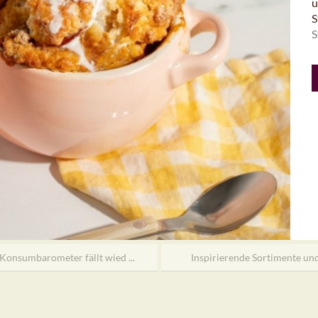
u
S
S
onsumbarometer fällt wied ...
Inspirierende Sortimente und 