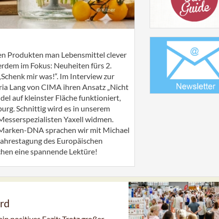
hen Produkten man Lebensmittel clever
rdem im Fokus: Neuheiten fürs 2.
„Schenk mir was!“. Im Interview zur
ria Lang von CIMA ihren Ansatz „Nicht
el auf kleinster Fläche funktioniert,
urg. Schnittig wird es in unserem
esserspezialisten Yaxell widmen.
 Marken-DNA sprachen wir mit Michael
Jahrestagung des Europäischen
chen eine spannende Lektüre!
rd
n positives Fazit: Trotz großer