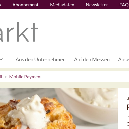
n
Abonnement
Mediadaten
Newsletter
FAQ
Aus den Unternehmen
Auf den Messen
Ausg
l
Mobile Payment
„
D
C