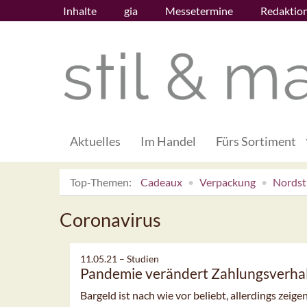
Inhalte
gia
Messetermine
Redaktio
Aktuelles
Im Handel
Fürs Sortiment
Top-Themen:
Cadeaux
Verpackung
Nordsti
Coronavirus
11.05.21 –
Studien
Pandemie verändert Zahlungsverha
Bargeld ist nach wie vor beliebt, allerdings zei