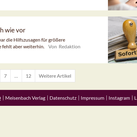
h wie vor
r die Hilfszusagen für größere
fehlt aber weiterhin.
Von Redaktion
7
…
12
Weitere Artikel
Q
Meisenbach Verlag
Datenschutz
Impressum
Instagram
L