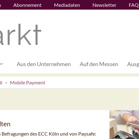
n
Abonnement
Mediadaten
Newsletter
FAQ
Aus den Unternehmen
Auf den Messen
Ausg
l
Mobile Payment
lten
gen Befragungen des ECC Köln und von Paysafe: