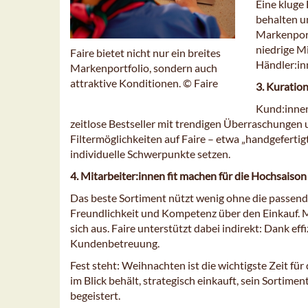
Eine kluge 
behalten un
Markenport
niedrige M
Faire bietet nicht nur ein breites
Händler:inn
Markenportfolio, sondern auch
attraktive Konditionen. © Faire
3. Kuratio
Kund:innen
zeitlose Bestseller mit trendigen Überraschungen 
Filtermöglichkeiten auf Faire – etwa „handgefertigt
individuelle Schwerpunkte setzen.
4. Mitarbeiter:innen fit machen für die Hochsaison
Das beste Sortiment nützt wenig ohne die passen
Freundlichkeit und Kompetenz über den Einkauf. 
sich aus. Faire unterstützt dabei indirekt: Dank ef
Kundenbetreuung.
Fest steht: Weihnachten ist die wichtigste Zeit für
im Blick behält, strategisch einkauft, sein Sortimen
begeistert.