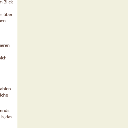
m Blick
el über
ben
ieren
sich
zahlen
liche
rends
is, das