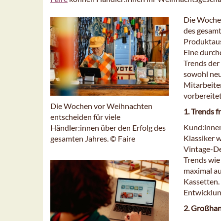
Die Wochen
des gesamt
Produktaus
Eine durch
Trends der
sowohl neu
Mitarbeite
vorbereite
Die Wochen vor Weihnachten
1. Trends 
entscheiden für viele
Kund:innen
Händler:innen über den Erfolg des
Klassiker 
gesamten Jahres. © Faire
Vintage-De
Trends wie
maximal au
Kassetten. 
Entwicklun
2. Großhan