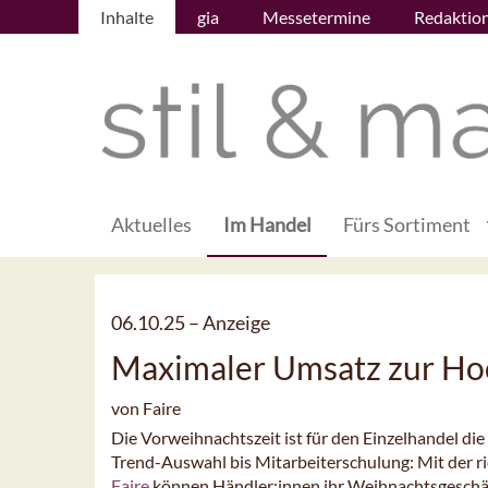
Inhalte
gia
Messetermine
Redaktio
Aktuelles
Im Handel
Fürs Sortiment
06.10.25 –
Anzeige
Maximaler Umsatz zur Ho
von Faire
Die Vorweihnachtszeit ist für den Einzelhandel die
Trend-Auswahl bis Mitarbeiterschulung: Mit der 
Faire
können Händler:innen ihr Weihnachtsgeschä