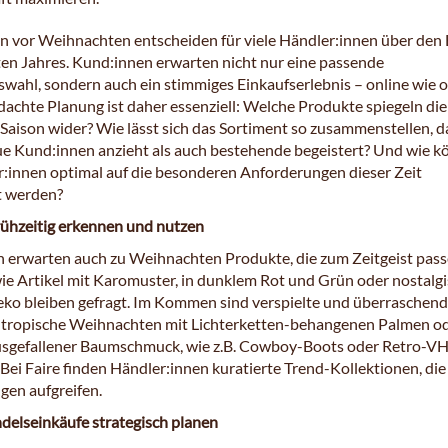
 vor Weihnachten entscheiden für viele Händler:innen über den 
en Jahres. Kund:innen erwarten nicht nur eine passende
wahl, sondern auch ein stimmiges Einkaufserlebnis – online wie of
dachte Planung ist daher essenziell: Welche Produkte spiegeln die
 Saison wider? Wie lässt sich das Sortiment so zusammenstellen, d
e Kund:innen anzieht als auch bestehende begeistert? Und wie 
r:innen optimal auf die besonderen Anforderungen dieser Zeit
t werden?
frühzeitig erkennen und nutzen
 erwarten auch zu Weihnachten Produkte, die zum Zeitgeist pass
wie Artikel mit Karomuster, in dunklem Rot und Grün oder nostalg
ko bleiben gefragt. Im Kommen sind verspielte und überraschen
 tropische Weihnachten mit Lichterketten-behangenen Palmen o
sgefallener Baumschmuck, wie z.B. Cowboy-Boots oder Retro-V
Bei Faire finden Händler:innen kuratierte Trend-Kollektionen, die
gen aufgreifen.
delseinkäufe strategisch planen