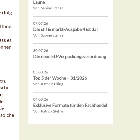
Laune
Von Sabine Stenzel
Erfolg
07.07.26
fline.
Die stil & markt-Ausgabe 4 ist da!
Von Sabine Stenzel
ass es
können
30.07.26
Die neue EU-Verpackungsverordnung
03.08.26
Top 5 der Woche – 31/2026
en.
Von Kathrin Elling
ische
de
04.08.26
der
Exklusive Formate für den Fachhandel
HS-
Von Patrick Stehle
 solche