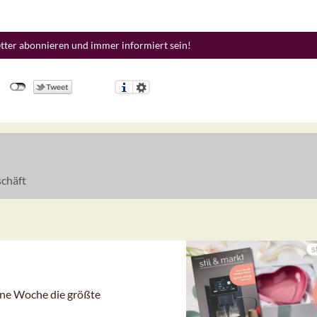
etter abonnieren und immer informiert sein!
chäft
gene Woche die größte