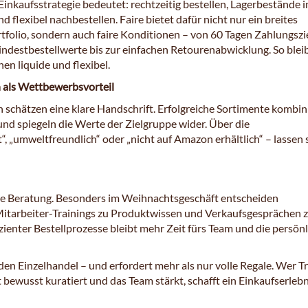
Einkaufsstrategie bedeutet: rechtzeitig bestellen, Lagerbestände i
d flexibel nachbestellen. Faire bietet dafür nicht nur ein breites
folio, sondern auch faire Konditionen – von 60 Tagen Zahlungszi
indestbestellwerte bis zur einfachen Retourenabwicklung. So blei
en liquide und flexibel.
n als Wettbewerbsvorteil
 schätzen eine klare Handschrift. Erfolgreiche Sortimente kombin
und spiegeln die Werte der Zielgruppe wider. Über die
“, „umweltfreundlich“ oder „nicht auf Amazon erhältlich“ – lassen 
de Beratung. Besonders im Weihnachtsgeschäft entscheiden
Mitarbeiter-Trainings zu Produktwissen und Verkaufsgesprächen 
fizienter Bestellprozesse bleibt mehr Zeit fürs Team und die persön
 den Einzelhandel – und erfordert mehr als nur volle Regale. Wer T
t bewusst kuratiert und das Team stärkt, schafft ein Einkaufserlebn