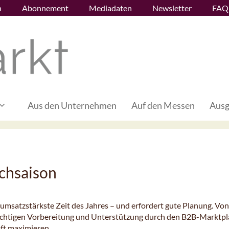
n
Abonnement
Mediadaten
Newsletter
FAQ
Aus den Unternehmen
Auf den Messen
Ausg
chsaison
 umsatzstärkste Zeit des Jahres – und erfordert gute Planung. Von
richtigen Vorbereitung und Unterstützung durch den B2B-Marktpl
ft maximieren.