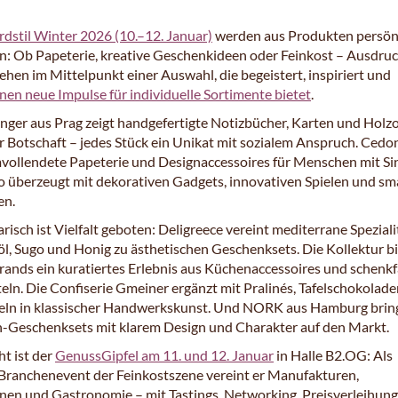
dstil Winter 2026 (10.–12. Januar)
werden aus Produkten persön
n: Ob Papeterie, kreative Geschenkideen oder Feinkost – Ausdru
hen im Mittelpunkt einer Auswahl, die begeistert, inspiriert und
nen neue Impulse für individuelle Sortimente bietet
.
ger aus Prag zeigt handgefertigte Notizbücher, Karten und Holz
r Botschaft – jedes Stück ein Unikat mit sozialem Anspruch. Cedo
mvollendete Papeterie und Designaccessoires für Menschen mit Si
nto überzeugt mit dekorativen Gadgets, innovativen Spielen und s
en.
risch ist Vielfalt geboten: Deligreece vereint mediterrane Spezial
öl, Sugo und Honig zu ästhetischen Geschenksets. Die Kollektur b
Brands ein kuratiertes Erlebnis aus Küchenaccessoires und schenk
eln. Die Confiserie Gmeiner ergänzt mit Pralinés, Tafelschokolad
feln in klassischer Handwerkskunst. Und NORK aus Hamburg brin
n-Geschenksets mit klarem Design und Charakter auf den Markt.
ht ist der
GenussGipfel am 11. und 12. Januar
in Halle B2.OG: Als
Branchenevent der Feinkostszene vereint er Manufakturen,
nen und Gastronomie – mit Tastings, Networking, Preisverleihun