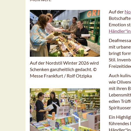
Auf der
Nor
Botschafte
Emotion ste
Händler*in
Deafmessan
mit urbane
bringt for
Stil. Inve
Auf der Nordstil Winter 2026 wird
Freizeitide
Schenken ganzheitlich gedacht. ©
Auch kulina
Messe Frankfurt / Rolf Otzipka
wie Oliven
mit ihren 
Lebensmitt
edlen Trüf
Spirituose
Ein Highlig
führendes 
Händler*in