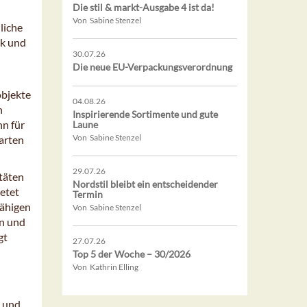
Die stil & markt-Ausgabe 4 ist da!
Von Sabine Stenzel
liche
ck und
30.07.26
Die neue EU-Verpackungsverordnung
objekte
04.08.26
n
Inspirierende Sortimente und gute
nn für
Laune
Von Sabine Stenzel
marten
29.07.26
itäten
Nordstil bleibt ein entscheidender
ietet
Termin
fähigen
Von Sabine Stenzel
en und
gt
27.07.26
Top 5 der Woche – 30/2026
Von Kathrin Elling
g und