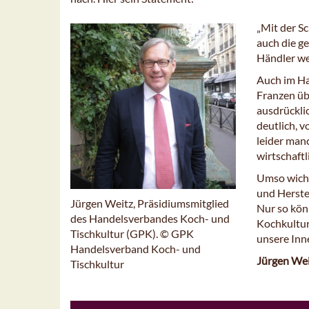
„Mit der Sc
auch die g
Händler we
Auch im Ha
Franzen übe
ausdrückli
deutlich, 
leider man
wirtschaftl
Umso wicht
und Herste
Jürgen Weitz, Präsidiumsmitglied
Nur so kön
des Handelsverbandes Koch- und
Kochkultur
Tischkultur (GPK). © GPK
unsere Inn
Handelsverband Koch- und
Jürgen We
Tischkultur