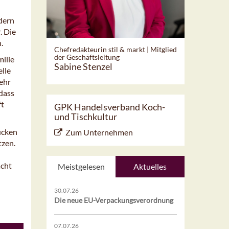
ndern
. Die
.
Chefredakteurin stil & markt | Mitglied
der Geschäftsleitung
ilie
Sabine Stenzel
elle
ehr
dass
ft
GPK Handelsverband Koch-
und Tischkultur
ücken
Zum Unternehmen
tzen.
acht
Meistgelesen
Aktuelles
30.07.26
Die neue EU-Verpackungsverordnung
07.07.26