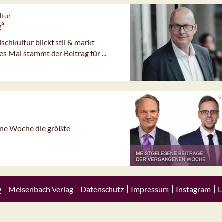
ltur
e“
hkultur blickt stil & markt
 Mal stammt der Beitrag für ...
gene Woche die größte
Q
Meisenbach Verlag
Datenschutz
Impressum
Instagram
L