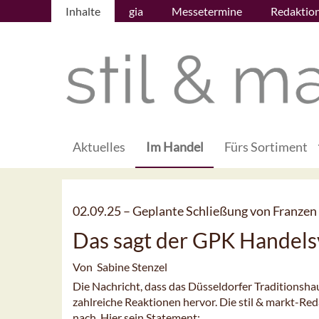
Inhalte
gia
Messetermine
Redaktio
Aktuelles
Im Handel
Fürs Sortiment
02.09.25 –
Geplante Schließung von Franzen 
Das sagt der GPK Handels
Von Sabine Stenzel
Die Nachricht, dass das Düsseldorfer Traditionshau
zahlreiche Reaktionen hervor. Die stil & markt-R
nach. Hier sein Statement: