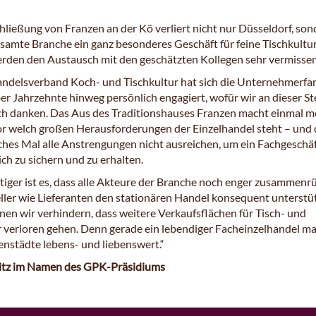
hließung von Franzen an der Kö verliert nicht nur Düsseldorf, so
esamte Branche ein ganz besonderes Geschäft für feine Tischkultur
rden den Austausch mit den geschätzten Kollegen sehr vermissen
ndelsverband Koch- und Tischkultur hat sich die Unternehmerfam
r Jahrzehnte hinweg persönlich engagiert, wofür wir an dieser St
ch danken. Das Aus des Traditionshauses Franzen macht einmal m
vor welch großen Herausforderungen der Einzelhandel steht – und 
ches Mal alle Anstrengungen nicht ausreichen, um ein Fachgeschä
ich zu sichern und zu erhalten.
iger ist es, dass alle Akteure der Branche noch enger zusammenr
ller wie Lieferanten den stationären Handel konsequent unterstü
nen wir verhindern, dass weitere Verkaufsflächen für Tisch- und
 verloren gehen. Denn gerade ein lebendiger Facheinzelhandel m
enstädte lebens- und liebenswert.“
itz im Namen des GPK-Präsidiums