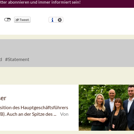
etter abonnieren und immer informiert sein!
d
Statement
ser
sition des Hauptgeschäftsführers
 Auch an der Spitze des ...
Von