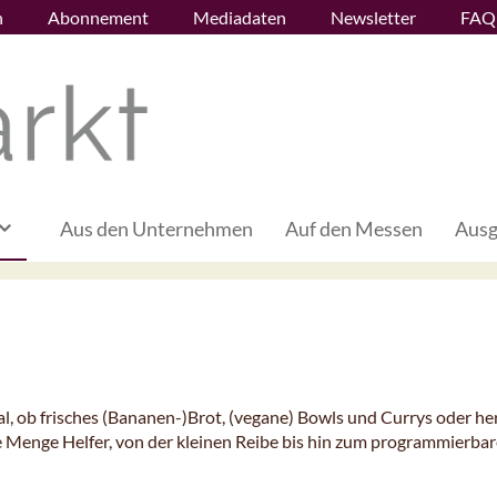
n
Abonnement
Mediadaten
Newsletter
FAQ
Aus den Unternehmen
Auf den Messen
Ausg
al, ob frisches (Bananen-)Brot, (vegane) Bowls und Currys oder he
ede Menge Helfer, von der kleinen Reibe bis hin zum programmierba