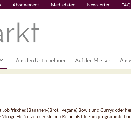
n
Abonnement
Mediadaten
Newsletter
FAQ
Aus den Unternehmen
Auf den Messen
Ausg
al, ob frisches (Bananen-)Brot, (vegane) Bowls und Currys oder he
ede Menge Helfer, von der kleinen Reibe bis hin zum programmierba