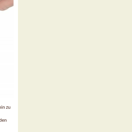
hin zu
rden