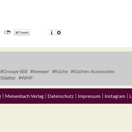
Groupe SEB
keeeper
Küche
Küchen-Accessoires
Städter
WMF
Q
Meisenbach Verlag
Datenschutz
Impressum
Instagram
L