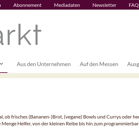
n
Abonnement
Mediadaten
Newsletter
FAQ
Aus den Unternehmen
Auf den Messen
Ausg
al, ob frisches (Bananen-)Brot, (vegane) Bowls und Currys oder he
ede Menge Helfer, von der kleinen Reibe bis hin zum programmierba