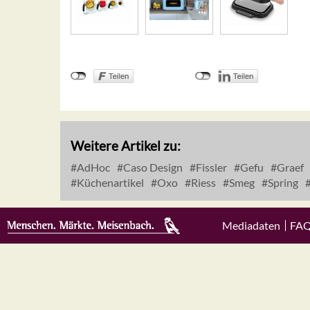
Weitere Artikel zu:
AdHoc
Caso Design
Fissler
Gefu
Graef
Küchenartikel
Oxo
Riess
Smeg
Spring
Mediadaten
FA