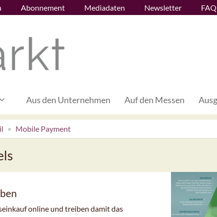
n
Abonnement
Mediadaten
Newsletter
FAQ
Aus den Unternehmen
Auf den Messen
Ausg
l
Mobile Payment
els
rben
inkauf online und treiben damit das