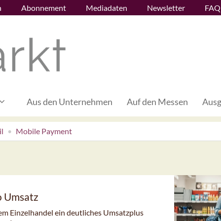
n
Abonnement
Mediadaten
Newsletter
FAQ
Aus den Unternehmen
Auf den Messen
Ausg
l
Mobile Payment
ro Umsatz
em Einzelhandel ein deutliches Umsatzplus