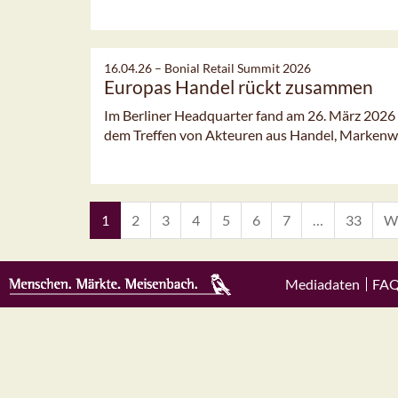
16.04.26 –
Bonial Retail Summit 2026
Europas Handel rückt zusammen
Im Berliner Headquarter fand am 26. März 2026 e
dem Treffen von Akteuren aus Handel, Markenwel
1
2
3
4
5
6
7
…
33
We
Mediadaten
FA