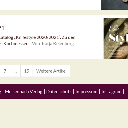
21“
Katalog „Knifestyle 2020/2021“. Zu den
tes Kochmesser.
Von Katja Keienburg
7
…
15
Weitere Artikel
Q
Meisenbach Verlag
Datenschutz
Impressum
Instagram
L