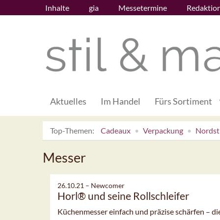
Inhalte
gia
Messetermine
Redaktio
Aktuelles
Im Handel
Fürs Sortiment
Top-Themen:
Cadeaux
Verpackung
Nordsti
Messer
26.10.21 –
Newcomer
Horl® und seine Rollschleifer
Küchenmesser einfach und präzise schärfen – d