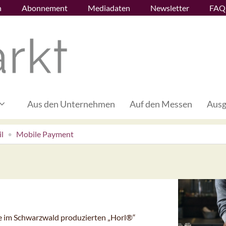
n
Abonnement
Mediadaten
Newsletter
FAQ
Aus den Unternehmen
Auf den Messen
Ausg
l
Mobile Payment
ie im Schwarzwald produzierten „Horl®“