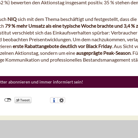
62 %) bewerten den Aktionstag insgesamt positiv. 35 % stehen de
auch
NIQ
sich mit dem Thema beschäftigt und festgestellt, dass die
ich
79 % mehr Umsatz als eine typische Woche brachte und 3,4 %
stitut verschiebt sich das Einkaufsverhalten spürbar: Verbraucher
nd beobachten Preisentwicklungen. Um dem nachzukommen, verla
zieren
erste Rabattangebote deutlich vor Black Friday
. Aus Sicht 
nzelnen Aktionstag, sondern um eine
ausgeprägte Peak-Season
. Fü
ige Kommunikation und professionelles Bestandsmanagement stär
etter abonnieren und immer informiert sein!