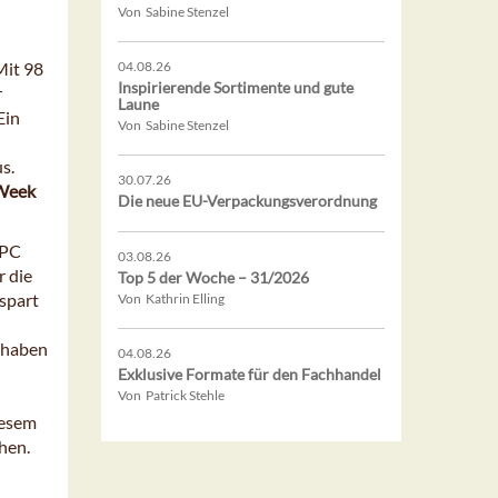
Von Sabine Stenzel
Mit 98
04.08.26
Inspirierende Sortimente und gute
r
Laune
Ein
Von Sabine Stenzel
s.
30.07.26
 Week
Die neue EU-Verpackungsverordnung
 PC
03.08.26
r die
Top 5 der Woche – 31/2026
spart
Von Kathrin Elling
e haben
04.08.26
Exklusive Formate für den Fachhandel
Von Patrick Stehle
iesem
hen.