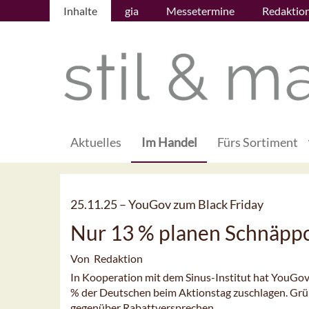
Inhalte
gia
Messetermine
Redaktio
Aktuelles
Im Handel
Fürs Sortiment
25.11.25 –
YouGov zum Black Friday
Nur 13 % planen Schnäpp
Von Redaktion
In Kooperation mit dem Sinus-Institut hat YouGov
% der Deutschen beim Aktionstag zuschlagen. Grün
gegenüber Rabattversprechen.