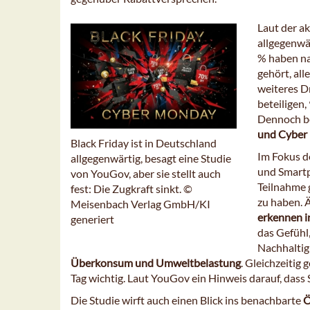
Laut der a
allgegenwär
% haben na
gehört, al
weiteres Dr
beteiligen,
Dennoch b
und Cyber 
Black Friday ist in Deutschland
Im Fokus de
allgegenwärtig, besagt eine Studie
und Smartp
von YouGov, aber sie stellt auch
Teilnahme 
fest: Die Zugkraft sinkt. ©
zu haben. 
Meisenbach Verlag GmbH/KI
erkennen i
generiert
das Gefühl,
Nachhaltig
Überkonsum und Umweltbelastung
. Gleichzeitig
Tag wichtig. Laut YouGov ein Hinweis darauf, das
Die Studie wirft auch einen Blick ins benachbarte
Ö