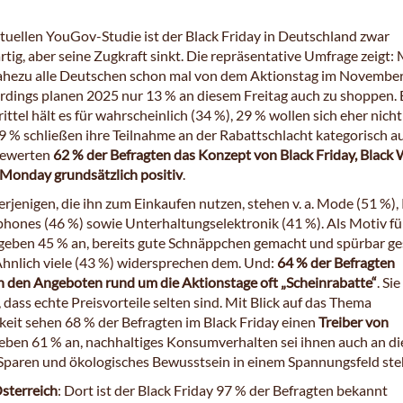
ktuellen YouGov-Studie ist der Black Friday in Deutschland zwar
tig, aber seine Zugkraft sinkt. Die repräsentative Umfrage zeigt: 
hezu alle Deutschen schon mal von dem Aktionstag im Novembe
lerdings planen 2025 nur 13 % an diesem Freitag auch zu shoppen. 
ittel hält es für wahrscheinlich (34 %), 29 % wollen sich eher nicht
 9 % schließen ihre Teilnahme an der Rabattschlacht kategorisch au
ewerten
62 % der Befragten das Konzept von Black Friday, Black
Monday grundsätzlich positiv
.
rjenigen, die ihn zum Einkaufen nutzen, stehen v. a. Mode (51 %),
hones (46 %) sowie Unterhaltungselektronik (41 %). Als Motiv fü
geben 45 % an, bereits gute Schnäppchen gemacht und spürbar ge
Ähnlich viele (43 %) widersprechen dem. Und:
64 % der Befragten
n den Angeboten rund um die Aktionstage oft „Scheinrabatte“
. Si
 dass echte Preisvorteile selten sind. Mit Blick auf das Thema
keit sehen 68 % der Befragten im Black Friday einen
Treiber von
 geben 61 % an, nachhaltiges Konsumverhalten sei ihnen auch an d
s Sparen und ökologisches Bewusstsein in einem Spannungsfeld ste
sterreich
: Dort ist der Black Friday 97 % der Befragten bekannt