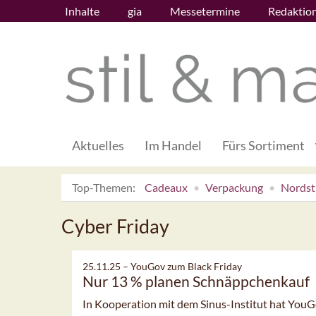
Inhalte
gia
Messetermine
Redaktio
Aktuelles
Im Handel
Fürs Sortiment
Top-Themen:
Cadeaux
Verpackung
Nordsti
Cyber Friday
25.11.25 –
YouGov zum Black Friday
Nur 13 % planen Schnäppchenkauf
In Kooperation mit dem Sinus-Institut hat YouGo