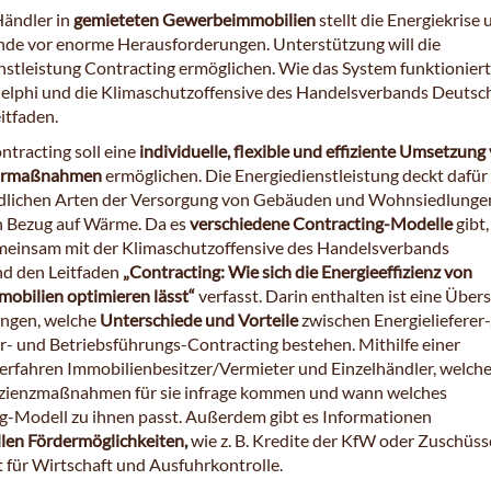
Händler in
gemieteten Gewerbeimmobilien
stellt die Energiekrise 
de vor enorme Herausforderungen. Unterstützung will die
nstleistung Contracting ermöglichen. Wie das System funktioniert
delphi und die Klimaschutzoffensive des Handelsverbands Deutsc
itfaden.
ntracting soll eine
individuelle, flexible und effiziente Umsetzung
parmaßnahmen
ermöglichen. Die Energiedienstleistung deckt dafür
dlichen Arten der Versorgung von Gebäuden und Wohnsiedlungen
in Bezug auf Wärme. Da es
verschiedene Contracting-Modelle
gibt,
meinsam mit der Klimaschutzoffensive des Handelsverbands
d den Leitfaden
„Contracting: Wie sich die Energieeffizienz von
obilien optimieren lässt“
verfasst. Darin enthalten ist eine Übers
ungen, welche
Unterschiede und Vorteile
zwischen Energielieferer-
r- und Betriebsführungs-Contracting bestehen. Mithilfe einer
erfahren Immobilienbesitzer/Vermieter und Einzelhändler, welch
izienzmaßnahmen für sie infrage kommen und wann welches
g-Modell zu ihnen passt. Außerdem gibt es Informationen
llen Fördermöglichkeiten,
wie z. B. Kredite der KfW oder Zuschüs
für Wirtschaft und Ausfuhrkontrolle.