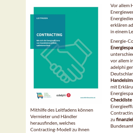
Vor allem 
Energiewen
Energiedie
erklären a
in einem Le
Energie-Co
Energies
unterschie
vor allem 
adelphi ge
Deutschlan
Handelsimm
mit Erklär
Energiespa
Checkliste
Energieeff
Mithilfe des Leitfadens können
Contractin
Vermieter und Händler
zu
finanzie
herausfinden, welches
Bundesamt 
Contracting-Modell zu ihnen