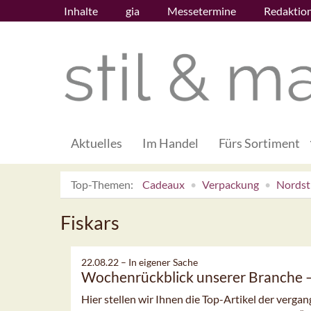
Inhalte
gia
Messetermine
Redaktio
Aktuelles
Im Handel
Fürs Sortiment
Top-Themen:
Cadeaux
Verpackung
Nordsti
Fiskars
22.08.22 –
In eigener Sache
Wochenrückblick unserer Branche
Hier stellen wir Ihnen die Top-Artikel der verg