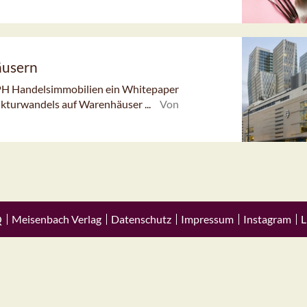
äusern
PH Handelsimmobilien ein Whitepaper
ukturwandels auf Warenhäuser ...
Von
Q
Meisenbach Verlag
Datenschutz
Impressum
Instagram
L