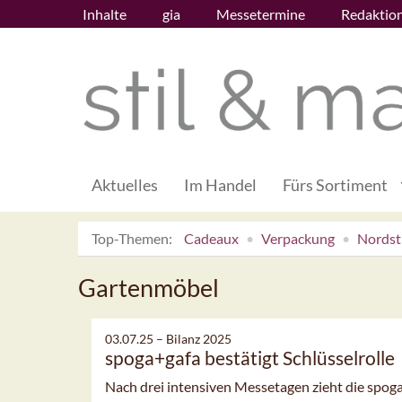
Inhalte
gia
Messetermine
Redaktio
Aktuelles
Im Handel
Fürs Sortiment
Top-Themen:
Cadeaux
Verpackung
Nordsti
Gartenmöbel
03.07.25 –
Bilanz 2025
spoga+gafa bestätigt Schlüsselrolle
Nach drei intensiven Messetagen zieht die spoga