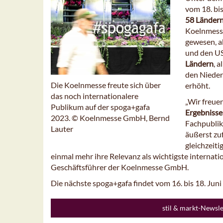
vom 18. bis
58 Länder
Koelnmesse
gewesen, a
und den US
Ländern
, 
den Nieder
Die Koelnmesse freute sich über
erhöht.
das noch internationalere
„Wir freue
Publikum auf der spoga+gafa
Ergebnisse
2023. © Koelnmesse GmbH, Bernd
Fachpublik
Lauter
äußerst zu
gleichzeiti
einmal mehr ihre Relevanz als wichtigste internati
Geschäftsführer der Koelnmesse GmbH.
Die nächste spoga+gafa findet vom 16. bis 18. Juni
stil & markt-Newsl