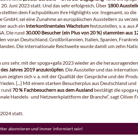
 20. Juni 2023 statt. Und das sehr erfolgreich. Über
1800 Ausstell
n
stellten dem Fachpublikum ihre Highlights vor. Insgesamt, so die
 GmbH, sei eine Zunahme an europäischen Ausstellern zu verze
ber auch ein
interkontinentales Wachstum
festzustellen, v. a. aus 
A. Die rund
30.000 Besucher (ein Plus von 20 %) stammten aus 1
allen voran Deutschland, Großbritannien, Italien, Spanien, Frankre
landen. Die internationale Reichweite wurde damit um zehn Nati
n uns sehr, mit der spoga+gafa 2023 wieder an die herausragenden
 des Jahres 2019 anzuknüpfen
. Die Aussteller und das internation
um zeigten sich v. a. mit der Qualität der Gespräche und der Prod
frieden. [...] Mit einem starken Besucherplus aus Deutschland und
g rund
70 % Fachbesuchern aus dem Ausland
bestätigt die spoga+
onale Handels- und Netzwerkplattform der Branche“, sagt Oliver F
 2024 statt.
etter abonnieren und immer informiert sein!