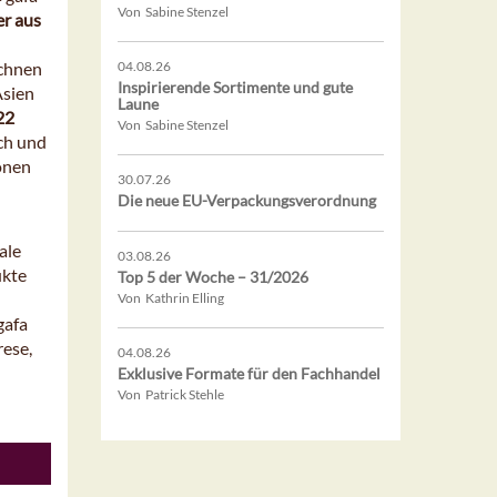
Von Sabine Stenzel
er aus
ichnen
04.08.26
Inspirierende Sortimente und gute
Asien
Laune
22
Von Sabine Stenzel
ich und
onen
30.07.26
Die neue EU-Verpackungsverordnung
ale
03.08.26
ukte
Top 5 der Woche – 31/2026
Von Kathrin Elling
gafa
rese,
04.08.26
Exklusive Formate für den Fachhandel
Von Patrick Stehle