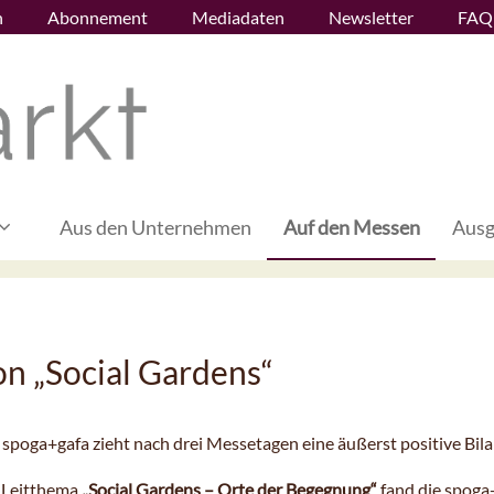
n
Abonnement
Mediadaten
Newsletter
FAQ
Aus den Unternehmen
Auf den Messen
Ausg
on „Social Gardens“
 spoga+gafa zieht nach drei Messetagen eine äußerst positive Bila
 Leitthema
„Social Gardens – Orte der Begegnung“
fand die spoga