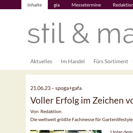
Inhalte
gia
Messetermine
Redaktio
Aktuelles
Im Handel
Fürs Sortiment
21.06.23 –
spoga+gafa
Voller Erfolg im Zeichen v
Von Redaktion
Die weltweit größte Fachmesse für Gartenlifestyle
Unter dem