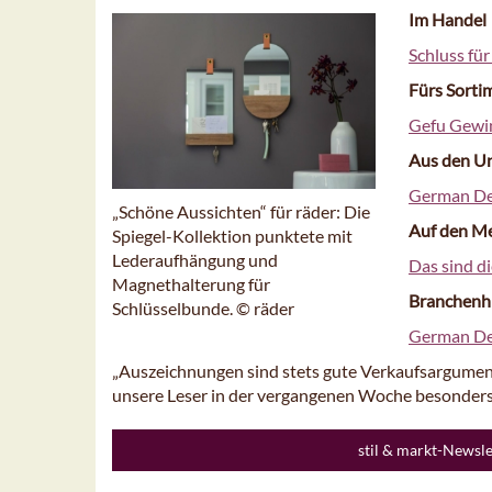
Im Handel
Schluss fü
Fürs Sorti
Gefu Gewi
Aus den U
German De
„Schöne Aussichten“ für räder: Die
Auf den M
Spiegel-Kollektion punktete mit
Lederaufhängung und
Das sind d
Magnethalterung für
Branchenh
Schlüsselbunde. © räder
German De
„Auszeichnungen sind stets gute Verkaufsargumen
unsere Leser in der vergangenen Woche besonders
stil & markt-Newsl