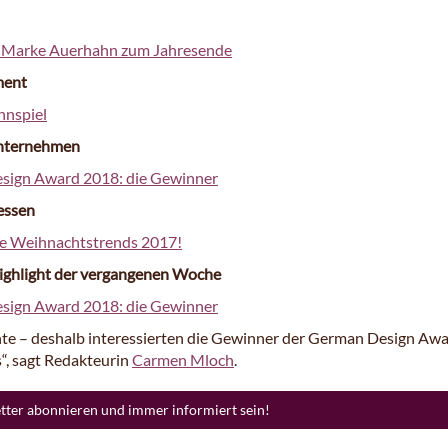
r Marke Auerhahn zum Jahresende
ment
nnspiel
nternehmen
sign Award 2018: die Gewinner
essen
ie Weihnachtstrends 2017!
ighlight der vergangenen Woche
sign Award 2018: die Gewinner
te – deshalb interessierten die Gewinner der German Design Aw
“, sagt Redakteurin
Carmen Mloch
.
etter abonnieren und immer informiert sein!