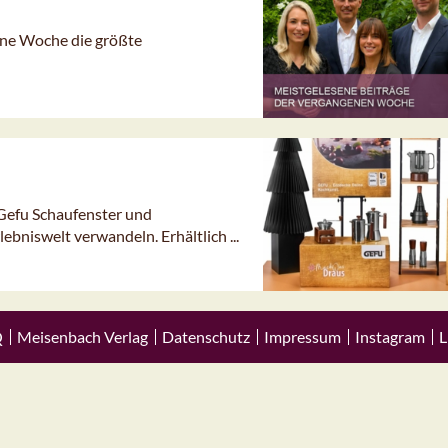
gene Woche die größte
Gefu Schaufenster und
ebniswelt verwandeln. Erhältlich ...
Q
Meisenbach Verlag
Datenschutz
Impressum
Instagram
L