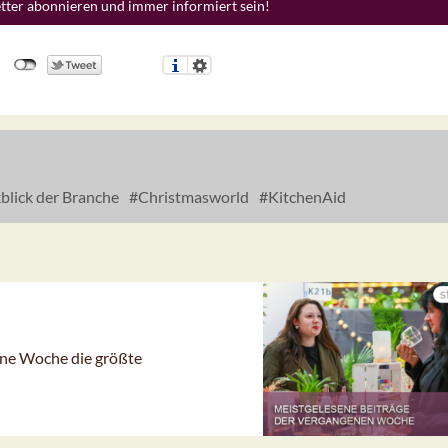
etter abonnieren und immer informiert sein!
lick der Branche
Christmasworld
KitchenAid
gene Woche die größte