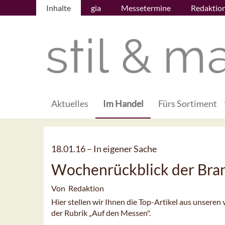
Inhalte
gia
Messetermine
Redaktio
Aktuelles
Im Handel
Fürs Sortiment
18.01.16 –
In eigener Sache
Wochenrückblick der Bra
Von Redaktion
Hier stellen wir Ihnen die Top-Artikel aus unsere
der Rubrik „Auf den Messen".