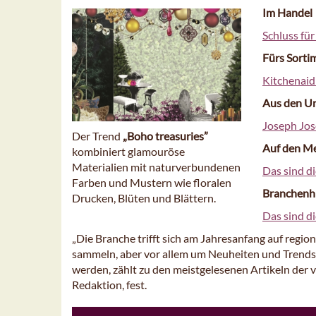
Im Handel
Schluss fü
Fürs Sorti
Kitchenaid
Aus den U
Joseph Jos
Der Trend
„Boho treasuries”
Auf den M
kombiniert glamouröse
Materialien mit naturverbundenen
Das sind d
Farben und Mustern wie floralen
Branchenh
Drucken, Blüten und Blättern.
Das sind d
„Die Branche trifft sich am Jahresanfang auf reg
sammeln, aber vor allem um Neuheiten und Trends
werden, zählt zu den meistgelesenen Artikeln der 
Redaktion, fest.