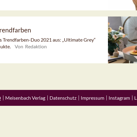
Trendfarben
s Trendfarben-Duo 2021 aus: „Ultimate Grey“
dukte.
Von Redaktion
Q
Meisenbach Verlag
Datenschutz
Impressum
Instagram
L