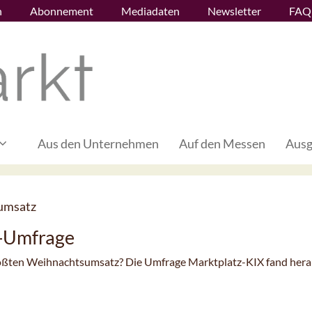
n
Abonnement
Mediadaten
Newsletter
FAQ
Aus den Unternehmen
Auf den Messen
Ausg
umsatz
-Umfrage
ßten Weihnachtsumsatz? Die Umfrage Marktplatz-KIX fand hera