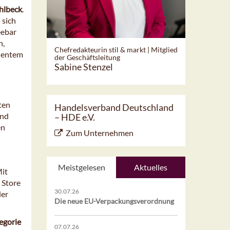
Ahlbeck
.
 sich
eebar
n,
Chefredakteurin stil & markt | Mitglied
llentem
der Geschäftsleitung
Sabine Stenzel
ten
Handelsverband Deutschland
und
– HDE e.V.
en
Zum Unternehmen
Meistgelesen
Aktuelles
Mit
 Store
30.07.26
der
Die neue EU-Verpackungsverordnung
egorie
07.07.26