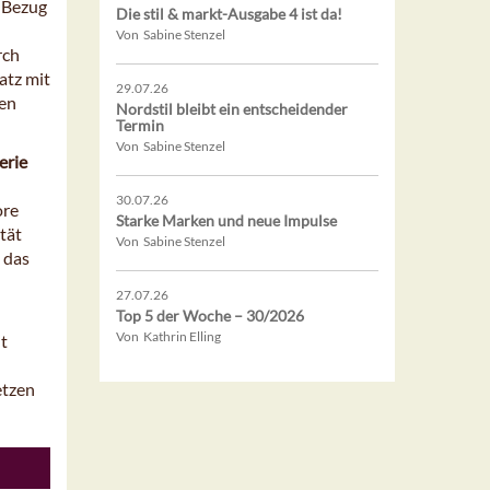
n Bezug
Die stil & markt-Ausgabe 4 ist da!
Von Sabine Stenzel
rch
atz mit
29.07.26
hen
Nordstil bleibt ein entscheidender
Termin
Von Sabine Stenzel
erie
30.07.26
ore
Starke Marken und neue Impulse
tät
Von Sabine Stenzel
 das
27.07.26
Top 5 der Woche – 30/2026
Von Kathrin Elling
t
etzen