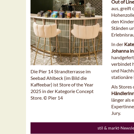
Out of Lin
aus, greift
Hohenzolle
den Kinder
Ständen un
Erlebnisra
In der
Kate
Johanna i
handgeferti
verbindet 
und Nachha
Die Pier 14 Strandterrasse im
stationäre
Seebad Ahlbeck (im Bild die
Kaffeebar) ist Store of the Year
Als Stores
2025 in der Kategorie Concept
Händlerin
Store. © Pier 14
länger als 
Expertinne
Jury.
stil & markt-Newsl