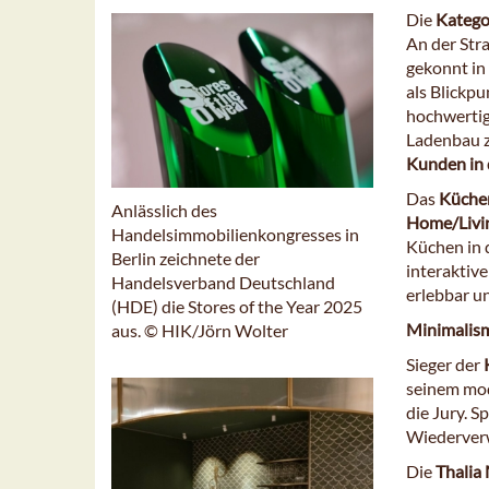
Die
Katego
An der Str
gekonnt in
als Blickp
hochwertig
Ladenbau z
Kunden in d
Das
Küche
Anlässlich des
Home/Livi
Handelsimmobilienkongresses in
Küchen in 
Berlin zeichnete der
interaktiv
Handelsverband Deutschland
erlebbar u
(HDE) die Stores of the Year 2025
Minimalism
aus. © HIK/Jörn Wolter
Sieger der
seinem mod
die Jury. S
Wiederverw
Die
Thalia