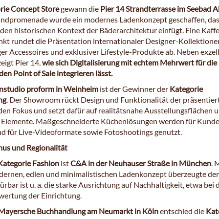
rie Concept Store
gewann die
Pier 14 Strandterrasse im Seebad 
andpromenade wurde ein modernes Ladenkonzept geschaffen, das
 den historischen Kontext der Bäderarchitektur einfügt. Eine Kaff
unkt rundet die Präsentation internationaler Designer-Kollektione
er Accessoires und exklusiver Lifestyle-Produkte ab. Neben exze
eigt Pier 14,
wie sich Digitalisierung mit echtem Mehrwert für die
en Point of Sale integrieren lässt.
nstudio proform in Weinheim
ist der Gewinner der
Kategorie
ng
. Der Showroom rückt Design und Funktionalität der präsentier
den Fokus und setzt dafür auf realitätsnahe Ausstellungsflächen 
e Elemente. Maßgeschneiderte Küchenlösungen werden für Kund
nd für Live-Videoformate sowie Fotoshootings genutzt.
us und Regionalität
Kategorie Fashion
ist
C&A in der Neuhauser Straße in München
. 
ernen, edlen und minimalistischen Ladenkonzept überzeugte der
pürbar ist u. a. die starke Ausrichtung auf Nachhaltigkeit, etwa bei 
ertung der Einrichtung.
 Mayersche Buchhandlung am Neumarkt in Köln
entschied die
Kat