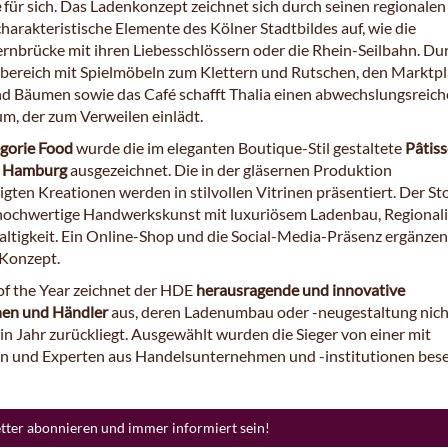
e
für sich. Das Ladenkonzept zeichnet sich durch seinen regionale
 charakteristische Elemente des Kölner Stadtbildes auf, wie die
rnbrücke mit ihren Liebesschlössern oder die Rhein-Seilbahn. Du
bereich mit Spielmöbeln zum Klettern und Rutschen, den Marktpl
d Bäumen sowie das Café schafft Thalia einen abwechslungsreic
um, der zum Verweilen einlädt.
gorie Food
wurde die im eleganten Boutique-Stil gestaltete
Pâtiss
n Hamburg
ausgezeichnet. Die in der gläsernen Produktion
gten Kreationen werden in stilvollen Vitrinen präsentiert. Der St
hochwertige Handwerkskunst mit luxuriösem Ladenbau, Regionali
ltigkeit. Ein Online-Shop und die Social-Media-Präsenz ergänzen
 Konzept.
 of the Year zeichnet der HDE
herausragende und innovative
nen und Händler
aus, deren Ladenumbau oder -neugestaltung nich
ein Jahr zurückliegt. Ausgewählt wurden die Sieger von einer mit
n und Experten aus Handelsunternehmen und -institutionen bes
etter abonnieren und immer informiert sein!