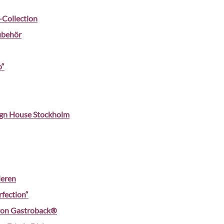
Collection
Zubehör
o“
sign House Stockholm
deren
fection“
 von Gastroback®