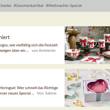
chenke
Geschenkartikel
Weihnachts-Special
niert
ns, wie vielfältig sich die Festzeit
eigen über ein ...
von Ambiente
bringsel: Wer schnell das Richtige
Unser neues Special ...
Von Sabine