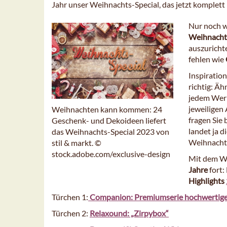
Jahr unser Weihnachts-Special, das jetzt komplett i
Nur noch w
Weihnacht
auszuricht
fehlen wie
Inspiratio
richtig: Ä
jedem Werk
jeweiligen
Weihnachten kann kommen: 24
fragen Sie 
Geschenk- und Dekoideen liefert
landet ja 
das Weihnachts-Special 2023 von
Weihnach
stil & markt. ©
stock.adobe.com/exclusive-design
Mit dem We
Jahre
fort:
Highlights
Türchen 1:
Companion: Premiumserie hochwertige
Türchen 2:
Relaxound: „Zirpybox“