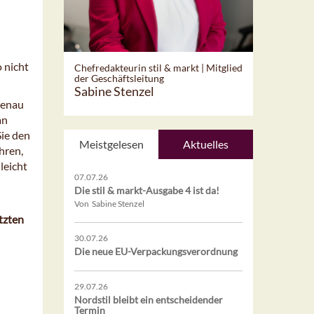
 nicht
Chefredakteurin stil & markt | Mitglied
der Geschäftsleitung
Sabine Stenzel
genau
an
Sie den
Meistgelesen
Aktuelles
hren,
leicht
07.07.26
Die stil & markt-Ausgabe 4 ist da!
Von Sabine Stenzel
etzten
30.07.26
Die neue EU-Verpackungsverordnung
29.07.26
Nordstil bleibt ein entscheidender
Termin