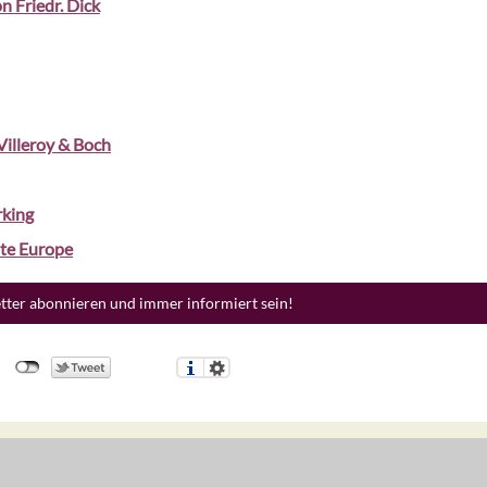
n Friedr. Dick
Villeroy & Boch
king
nte Europe
etter abonnieren und immer informiert sein!