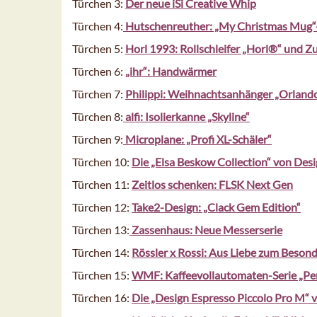
Türchen 3:
Der neue iSi Creative Whip
Türchen 4:
Hutschenreuther: „My Christmas Mug“-
Türchen 5:
Horl 1993: Rollschleifer „Horl®“ und 
Türchen 6:
„ihr“: Handwärmer
Türchen 7:
Philippi: Weihnachtsanhänger „Orland
Türchen 8:
alfi: Isolierkanne „Skyline“
Türchen 9:
Microplane: „Profi XL-Schäler“
Türchen 10:
Die „Elsa Beskow Collection“ von De
Türchen 11:
Zeitlos schenken: FLSK Next Gen
Türchen 12:
Take2-Design: „Clack Gem Edition“
Türchen 13:
Zassenhaus: Neue Messerserie
Türchen 14:
Rössler x Rossi: Aus Liebe zum Beson
Türchen 15:
WMF: Kaffeevollautomaten-Serie „Per
Türchen 16:
Die „Design Espresso Piccolo Pro M“