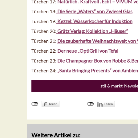
Türchen 17:
Natürlich . Kraftvoll . Echt – VIVUM vo
Türchen 18:
Die Serie „Waters“ von Zwiesel Glas
Türchen 19:
Kezzel: Wasserkocher für Induktion
Türchen 20:
Grätz Verlag: Kollektion „Häuser“
Türchen 21:
Die zauberhafte Weihnachtswelt von 
Türchen 22:
Der neue „OptiGrill von Tefal
Türchen 23:
Die Champagner Box von Robbe & Ber
Türchen 24:
„Santa Bringing Presents“ von Ambie
stil & markt-Newsl
Weitere Artikel zu: