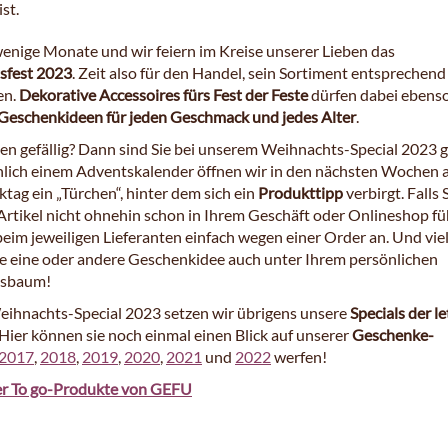
st.
enige Monate und wir feiern im Kreise unserer Lieben das
sfest 2023
. Zeit also für den Handel, sein Sortiment entsprechend
en.
Dekorative Accessoires fürs Fest der Feste
dürfen dabei ebenso
Geschenkideen für jeden Geschmack und jedes Alter
.
nen gefällig? Dann sind Sie bei unserem Weihnachts-Special 2023 
hnlich einem Adventskalender öffnen wir in den nächsten Wochen 
tag ein „Türchen“, hinter dem sich ein
Produkttipp
verbirgt. Falls 
 Artikel nicht ohnehin schon in Ihrem Geschäft oder Onlineshop fü
beim jeweiligen Lieferanten einfach wegen einer Order an. Und viel
die eine oder andere Geschenkidee auch unter Ihrem persönlichen
tsbaum!
ihnachts-Special 2023 setzen wir übrigens unsere
Specials der l
 Hier können sie noch einmal einen Blick auf unserer
Geschenke-
2017
,
2018
,
2019
,
2020
,
2021
und
2022
werfen!
r To go-Produkte von GEFU