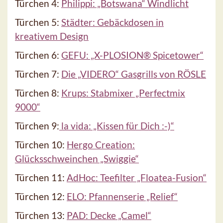
Türchen 4:
Philippi: „Botswana“ Windlicht
Türchen 5:
Städter: Gebäckdosen in
kreativem Design
Türchen 6:
GEFU: „X-PLOSION® Spicetower“
Türchen 7:
Die „VIDERO“ Gasgrills von RÖSLE
Türchen 8:
Krups: Stabmixer „Perfectmix
9000“
Türchen 9:
la vida: „Kissen für Dich :-)“
Türchen 10:
Hergo Creation:
Glücksschweinchen „Swiggie“
Türchen 11:
AdHoc: Teefilter „Floatea-Fusion“
Türchen 12:
ELO: Pfannenserie „Relief“
Türchen 13:
PAD: Decke „Camel“