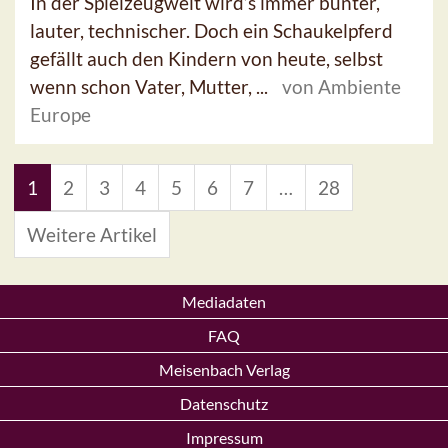
In der Spielzeugwelt wird’s immer bunter,
lauter, technischer. Doch ein Schaukelpferd
gefällt auch den Kindern von heute, selbst
wenn schon Vater, Mutter, ...
von Ambiente
Europe
1
2
3
4
5
6
7
…
28
Weitere Artikel
Mediadaten
FAQ
Meisenbach Verlag
Datenschutz
Impressum