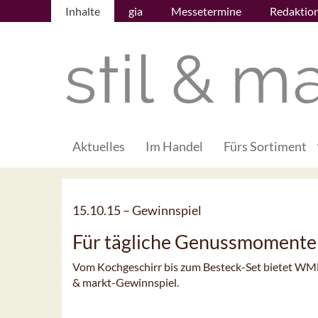
Inhalte
gia
Messetermine
Redaktio
Aktuelles
Im Handel
Fürs Sortiment
15.10.15 –
Gewinnspiel
Für tägliche Genussmomente
Vom Kochgeschirr bis zum Besteck-Set bietet WMF 
& markt-Gewinnspiel.