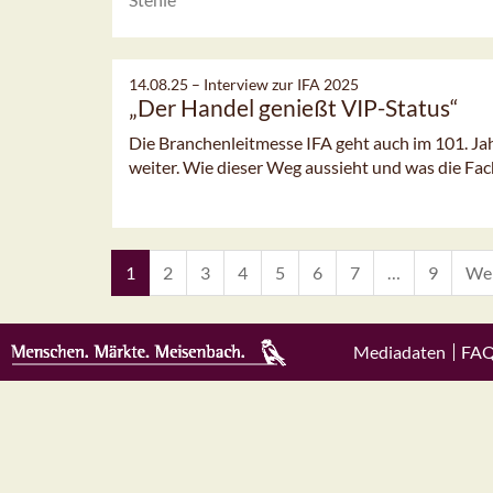
14.08.25 –
Interview zur IFA 2025
„Der Handel genießt VIP-Status“
Die Branchenleitmesse IFA geht auch im 101. J
weiter. Wie dieser Weg aussieht und was die Fac
1
2
3
4
5
6
7
…
9
Wei
Mediadaten
FA