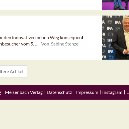
ahr den innovativen neuen Weg konsequent
hbesucher vom 5. ...
Von Sabine Stenzel
tere Artikel
Q
Meisenbach Verlag
Datenschutz
Impressum
Instagram
L