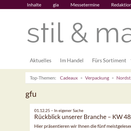
Inhalte
gia
Messetermine
Redaktio
Aktuelles
Im Handel
Fürs Sortiment
Top-Themen:
Cadeaux
Verpackung
Nordsti
gfu
01.12.25 –
In eigener Sache
Rückblick unserer Branche – KW 4
Hier präsentieren wir Ihnen die fünf meistgeles