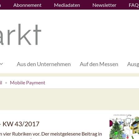
n
Abonnement
Mediadaten
Newsletter
FAQ
Aus den Unternehmen
Auf den Messen
Ausg
l
Mobile Payment
 – KW 43/2017
n vier Rubriken vor. Der meistgelesene Beitrag in