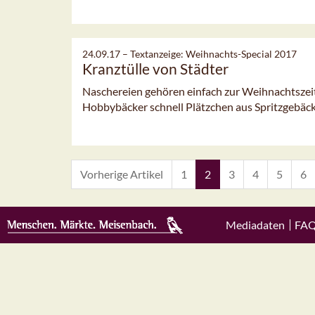
24.09.17 –
Textanzeige: Weihnachts-Special 2017
Kranztülle von Städter
Naschereien gehören einfach zur Weihnachtszeit!
Hobbybäcker schnell Plätzchen aus Spritzgebäck
Vorherige Artikel
1
2
3
4
5
6
Mediadaten
FA