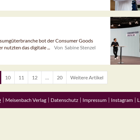
Konsumgüterbranche bot der Consumer Goods
 nutzten das digitale ...
Von Sabine Stenzel
10
11
12
…
20
Weitere Artikel
Q
Meisenbach Verlag
Datenschutz
Impressum
Instagram
L