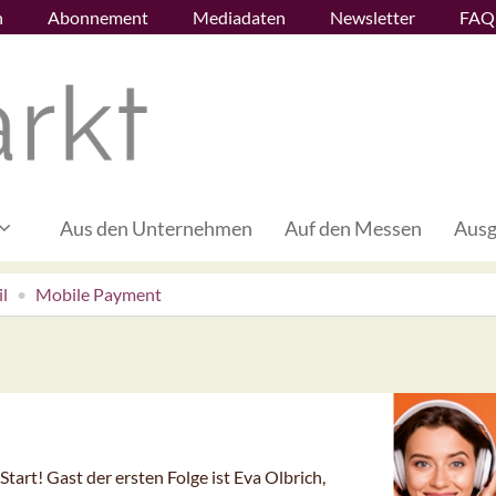
n
Abonnement
Mediadaten
Newsletter
FAQ
Aus den Unternehmen
Auf den Messen
Ausg
l
Mobile Payment
tart! Gast der ersten Folge ist Eva Olbrich,