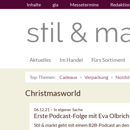
Inhalte
gia
Messetermine
Redaktio
Aktuelles
Im Handel
Fürs Sortiment
Top-Themen:
Cadeaux
Verpackung
Nordsti
Christmasworld
06.12.21 –
In eigener Sache
Erste Podcast-Folge mit Eva Olbrich
Stil & markt geht mit einem B2B-Podcast an den S