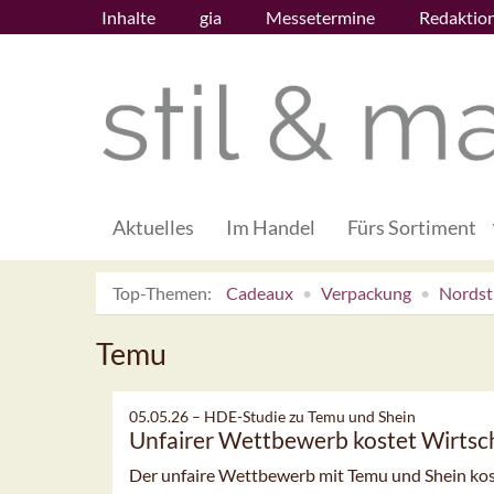
Inhalte
gia
Messetermine
Redaktio
Aktuelles
Im Handel
Fürs Sortiment
Top-Themen:
Cadeaux
Verpackung
Nordsti
Temu
05.05.26 –
HDE-Studie zu Temu und Shein
Unfairer Wettbewerb kostet Wirtsch
Der unfaire Wettbewerb mit Temu und Shein kost