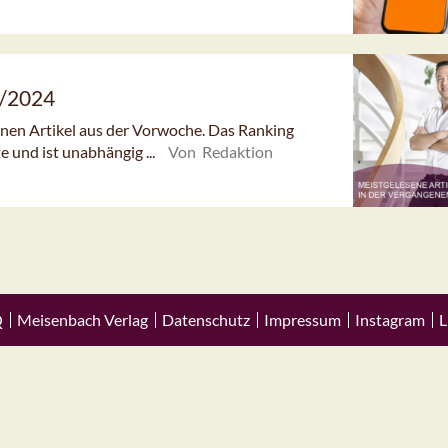
9/2024
senen Artikel aus der Vorwoche. Das Ranking
e und ist unabhängig ...
Von Redaktion
Q
Meisenbach Verlag
Datenschutz
Impressum
Instagram
L