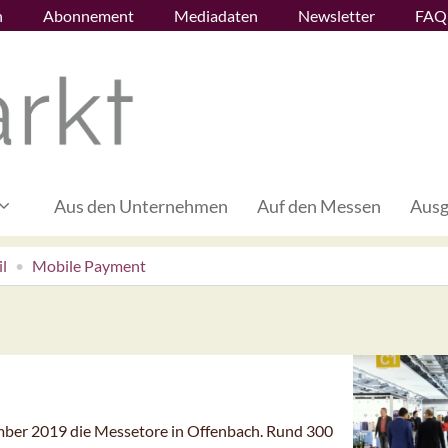
n
Abonnement
Mediadaten
Newsletter
FAQ
Aus den Unternehmen
Auf den Messen
Ausg
l
Mobile Payment
ember 2019 die Messetore in Offenbach. Rund 300