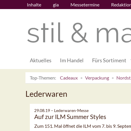
Inhalte
gia
Messetermine
Redaktio
Aktuelles
Im Handel
Fürs Sortiment
Top-Themen:
Cadeaux
Verpackung
Nordsti
Lederwaren
29.08.19 –
Lederwaren-Messe
Auf zur ILM Summer Styles
Zum 151. Mal öffnet die ILM vom 7. bis 9. Sept