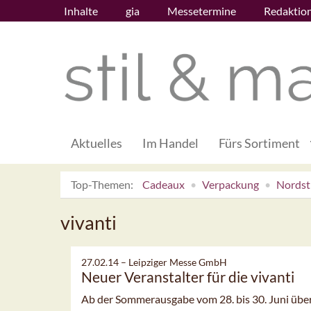
Inhalte
gia
Messetermine
Redaktio
Aktuelles
Im Handel
Fürs Sortiment
Top-Themen:
Cadeaux
Verpackung
Nordsti
vivanti
27.02.14 –
Leipziger Messe GmbH
Neuer Veranstalter für die vivanti
Ab der Sommerausgabe vom 28. bis 30. Juni üb