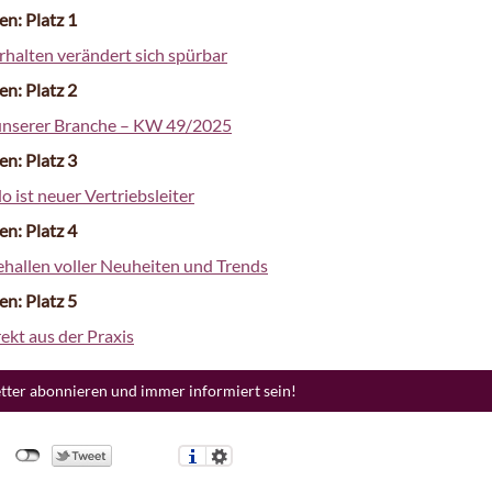
en: Platz 1
rhalten verändert sich spürbar
en: Platz 2
unserer Branche – KW 49/2025
en: Platz 3
 ist neuer Vertriebsleiter
en: Platz 4
hallen voller Neuheiten und Trends
en: Platz 5
ekt aus der Praxis
etter abonnieren und immer informiert sein!