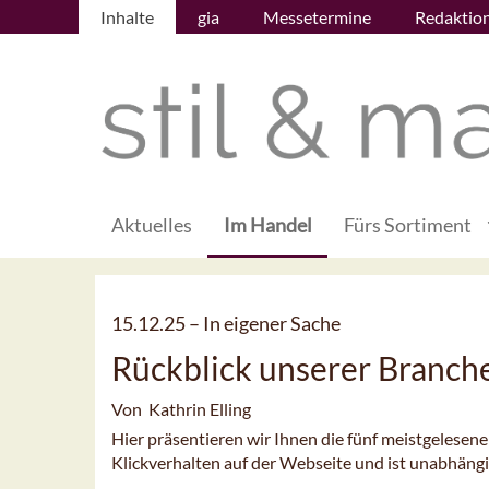
Inhalte
gia
Messetermine
Redaktio
Aktuelles
Im Handel
Fürs Sortiment
15.12.25 –
In eigener Sache
Rückblick unserer Branc
Von Kathrin Elling
Hier präsentieren wir Ihnen die fünf meistgelesen
Klickverhalten auf der Webseite und ist unabhäng