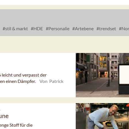
stil & markt
HDE
Personalie
Artebene
trendset
Nor
eicht und verpasst der
en einen Dämpfer.
Von Patrick
6
aune
ge Stoff für die