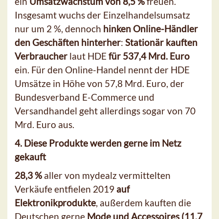
ein
Umsatzwachstum von 8,5 %
freuen.
Insgesamt wuchs der Einzelhandelsumsatz
nur um 2 %, dennoch
hinken Online-Händler
den Geschäften hinterher
:
Stationär kauften
Verbraucher
laut HDE
für 537,4 Mrd. Euro
ein. Für den Online-Handel nennt der HDE
Umsätze in Höhe von 57,8 Mrd. Euro, der
Bundesverband E-Commerce und
Versandhandel geht allerdings sogar von 70
Mrd. Euro aus.
4. Diese Produkte werden gerne im Netz
gekauft
28,3 %
aller von mydealz vermittelten
Verkäufe entfielen 2019
auf
Elektronikprodukte
, außerdem kauften die
Deutschen gerne
Mode und Accessoires (11,7