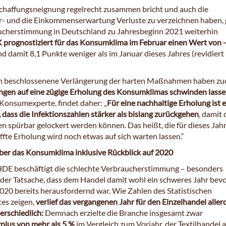
chaffungsneignung regelrecht zusammen bricht und auch die
- und die Einkommenserwartung Verluste zu verzeichnen haben, 
ucherstimmung in Deutschland zu Jahresbeginn 2021 weiterhin
 prognostiziert für das Konsumklima im Februar einen Wert von 
d damit 8,1 Punkte weniger als im Januar dieses Jahres (revidiert 
ch beschlossenene Verlängerung der harten Maßnahmen haben z
gen auf eine zügige Erholung des Konsumklimas schwinden lasse
 Konsumexperte, findet daher: „
Für eine nachhaltige Erholung ist 
 dass die Infektionszahlen stärker als bislang zurückgehen
, damit 
spürbar gelockert werden können. Das heißt, die für dieses Jah
ffte Erholung wird noch etwas auf sich warten lassen.“
er das Konsumklima inklusive Rückblick auf 2020
DE beschäftigt die schlechte Verbraucherstimmung – besonders
 der Tatsache, dass dem Handel damit wohl ein schweres Jahr bev
020 bereits herausfordernd war. Wie Zahlen des Statistischen
es zeigen,
verlief das vergangenen Jahr für den Einzelhandel aller
erschiedlich:
Demnach erzielte die Branche insgesamt zwar
lus von mehr als 5 %
im Vergleich zum Vorjahr, der Textilhandel 