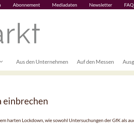
n
Abonnement
Mediadaten
Newsletter
FAQ
Aus den Unternehmen
Auf den Messen
Ausg
a einbrechen
 dem harten Lockdown, wie sowohl Untersuchungen der GfK als a