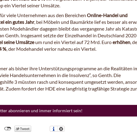
p ein Viertel seiner Umsätze.
für viele Unternehmen aus den Bereichen
Online-Handel und
el ein gutes Jahr
, bei Möbeln und Baumärkte lief es besser als erw
isten Modehändler dagegen bleibt das vergangene Jahr als Katas
an Genth. Insgesamt setzte der Einzelhandel in Deutschland 2020
l seine Umsätze
um rund ein Viertel auf 72 Mrd. Euro
erhöhen
, d
4 %
, der Modehandel verlor nahezu ein Viertel.
ener als bisher ihre Unterstützungsprogramme an die Realitäten i
 viele Handelsunternehmen in die Insolvenz“, so Genth. Die
shilfe 3 müssten rasch und konsequent umgesetzt werden, anso
pät. Zudem fordert der HDE eine langfristig tragfähige Strategie z
etter abonnieren und immer informiert sein!