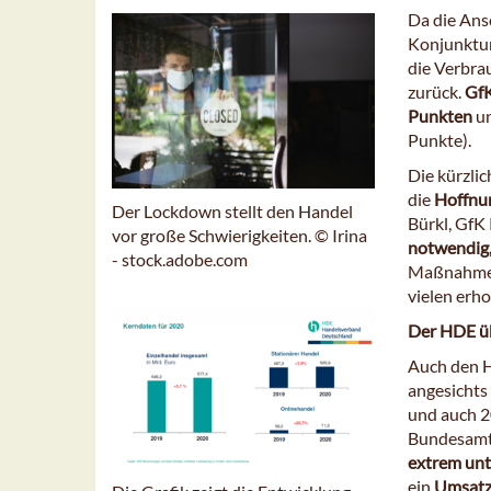
Da die Ans
Konjunktur
die Verbra
zurück.
GfK
Punkten
un
Punkte).
Die kürzli
die
Hoffnun
Der Lockdown stellt den Handel
Bürkl, GfK
vor große Schwierigkeiten. © Irina
notwendig,
- stock.adobe.com
Maßnahmen 
vielen erho
Der HDE üb
Auch den H
angesichts
und auch 2
Bundesamt
extrem unt
ein
Umsatzp