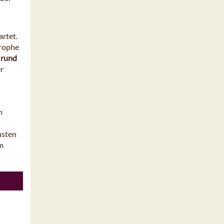
artet.
trophe
rund
er
m
nsten
um