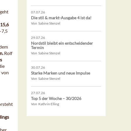
geht
07.07.26
Die stil & markt-Ausgabe 4 ist da!
Von Sabine Stenzel
-15,6
-7,5
29.07.26
Nordstil bleibt ein entscheidender
udem
Termin
n.
Rolf
Von Sabine Stenzel
es
die
30.07.26
r von
Starke Marken und neue Impulse
Von Sabine Stenzel
27.07.26
Top 5 der Woche – 30/2026
orsteht
Von Kathrin Elling
dings
aber