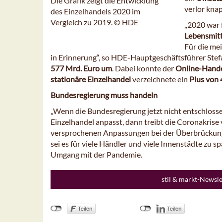
Die Grafik zeigt die Entwicklung
verlor knap
des Einzelhandels 2020 im
Vergleich zu 2019. © HDE
„2020 war 
Lebensmitt
Für die me
in Erinnerung“, so HDE-Hauptgeschäftsführer Stef
577 Mrd. Euro um
. Dabei konnte der
Online-Hande
stationäre Einzelhandel
verzeichnete ein
Plus von 
Bundesregierung muss handeln
„Wenn die Bundesregierung jetzt nicht entschloss
Einzelhandel anpasst, dann treibt die Coronakrise
versprochenen Anpassungen bei der Überbrückung
sei es für viele Händler und viele Innenstädte zu s
Umgang mit der Pandemie.
stil & markt-Newsl