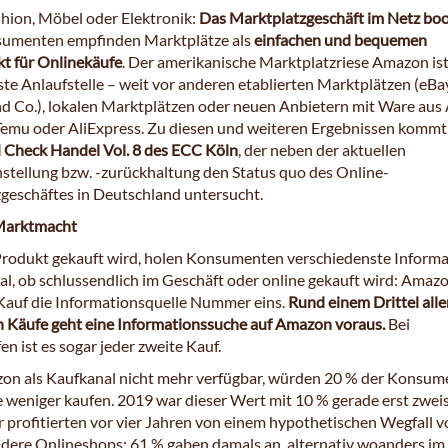
shion, Möbel oder Elektronik:
Das Marktplatzgeschäft im Netz bo
sumenten empfinden Marktplätze als
einfachen und bequemen
t für Onlinekäufe
. Der amerikanische Marktplatzriese Amazon ist
rste Anlaufstelle – weit vor anderen etablierten Marktplätzen (eBa
d Co.), lokalen Marktplätzen oder neuen Anbietern mit Ware aus
Temu oder AliExpress. Zu diesen und weiteren Ergebnissen kommt
 Check Handel Vol. 8 des ECC Köln
, der neben der aktuellen
tellung bzw. -zurückhaltung den Status quo des Online-
geschäftes in Deutschland untersucht.
Marktmacht
Produkt gekauft wird, holen Konsumenten verschiedenste Inform
al, ob schlussendlich im Geschäft oder online gekauft wird: Amazo
Kauf die Informationsquelle Nummer eins.
Rund einem Drittel alle
n Käufe geht eine Informationssuche auf Amazon voraus.
Bei
n ist es sogar jeder zweite Kauf.
n als Kaufkanal nicht mehr verfügbar, würden 20 % der Konsum
e weniger kaufen. 2019 war dieser Wert mit 10 % gerade erst zweist
profitierten vor vier Jahren von einem hypothetischen Wegfall v
ere Onlineshops: 61 % gaben damals an, alternativ woanders im