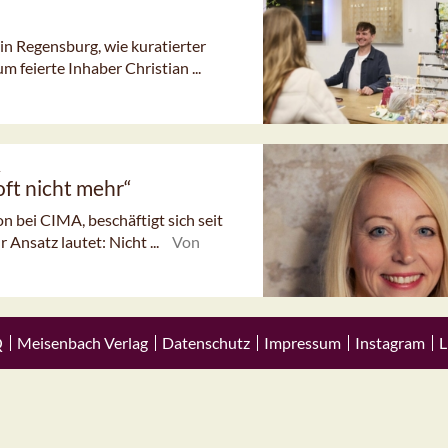
in Regensburg, wie kuratierter
m feierte Inhaber Christian ...
A
oft nicht mehr“
 bei CIMA, beschäftigt sich seit
 Ansatz lautet: Nicht ...
Von
Q
Meisenbach Verlag
Datenschutz
Impressum
Instagram
L