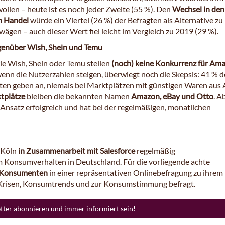
ollen – heute ist es noch jeder Zweite (55 %). Den
Wechsel in den
n Handel
würde ein Viertel (26 %) der Befragten als Alternative zu
gen – auch dieser Wert fiel leicht im Vergleich zu 2019 (29 %).
genüber Wish, Shein und Temu
ie Wish, Shein oder Temu stellen
(noch) keine Konkurrenz für Am
wenn die Nutzerzahlen steigen, überwiegt noch die Skepsis: 41 % d
n geben an, niemals bei Marktplätzen mit günstigen Waren aus 
tplätze
bleiben die bekannten Namen
Amazon, eBay und Otto
. A
Ansatz erfolgreich und hat bei der regelmäßigen, monatlichen
 Köln
in Zusammenarbeit mit Salesforce
regelmäßig
 Konsumverhalten in Deutschland. Für die vorliegende achte
 Konsumenten
in einer repräsentativen Onlinebefragung zu ihrem
 Krisen, Konsumtrends und zur Konsumstimmung befragt.
etter abonnieren und immer informiert sein!