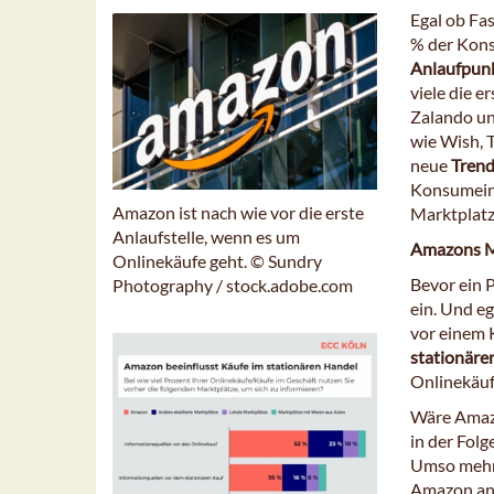
Egal ob Fa
% der Kon
Anlaufpunk
viele die e
Zalando un
wie Wish, 
neue
Trend
Konsumeins
Amazon ist nach wie vor die erste
Marktplatz
Anlaufstelle, wenn es um
Amazons 
Onlinekäufe geht. © Sundry
Bevor ein 
Photography / stock.adobe.com
ein. Und eg
vor einem 
stationäre
Onlinekäufe
Wäre Amazo
in der Folg
Umso mehr 
Amazon and