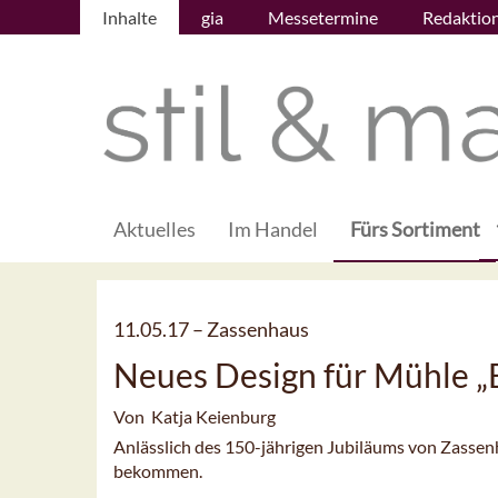
Inhalte
gia
Messetermine
Redaktio
Aktuelles
Im Handel
Fürs Sortiment
11.05.17 –
Zassenhaus
Neues Design für Mühle „B
Von Katja Keienburg
Anlässlich des 150-jährigen Jubiläums von Zassen
bekommen.