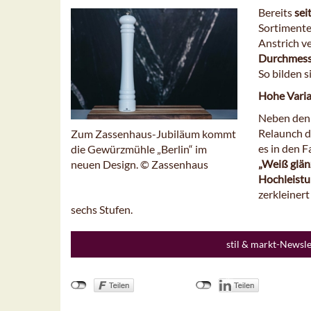
Bereits
sei
Sortimente
Anstrich v
Durchmess
So bilden 
Hohe Varia
Neben den 
Relaunch di
Zum Zassenhaus-Jubiläum kommt
es in den 
die Gewürzmühle „Berlin“ im
„Weiß glän
neuen Design. © Zassenhaus
Hochleist
zerkleiner
sechs Stufen.
stil & markt-Newsl