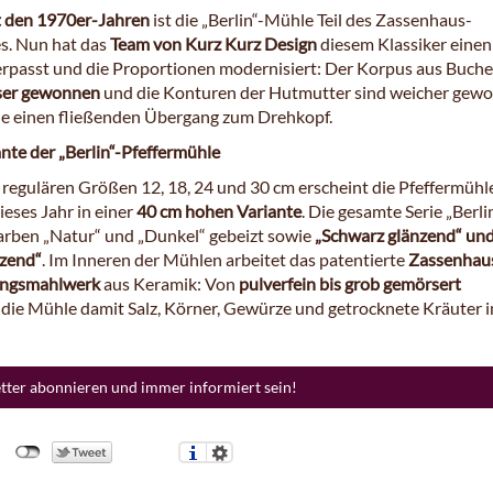
t den 1970er-Jahren
ist die „Berlin“-Mühle Teil des Zassenhaus-
s. Nun hat das
Team von Kurz Kurz Design
diesem Klassiker eine
erpasst und die Proportionen modernisiert: Der Korpus aus Buch
er gewonnen
und die Konturen der Hutmutter sind weicher gewo
sie einen fließenden Übergang zum Drehkopf.
nte der „Berlin“-Pfeffermühle
regulären Größen 12, 18, 24 und 30 cm erscheint die Pfeffermüh
eses Jahr in einer
40 cm hohen Variante
. Die gesamte Serie „Berli
Farben „Natur“ und „Dunkel“ gebeizt sowie
„Schwarz glänzend“ un
zend“
. Im Inneren der Mühlen arbeitet das patentierte
Zassenhau
ungsmahlwerk
aus Keramik: Von
pulverfein bis grob gemörsert
t die Mühle damit Salz, Körner, Gewürze und getrocknete Kräuter i
etter abonnieren und immer informiert sein!