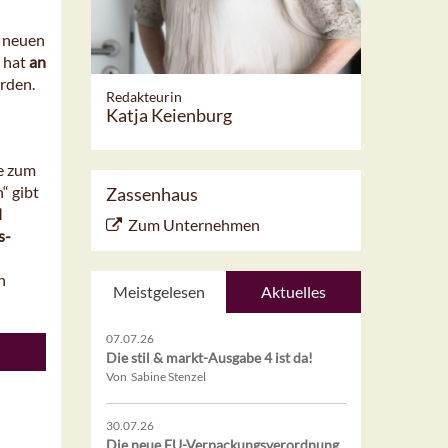
n neuen
e hat
an
rden.
Redakteurin
Katja Keienburg
le zum
n“ gibt
Zassenhaus
d
Zum Unternehmen
s-
n
Meistgelesen
Aktuelles
07.07.26
Die stil & markt-Ausgabe 4 ist da!
Von Sabine Stenzel
30.07.26
Die neue EU-Verpackungsverordnung